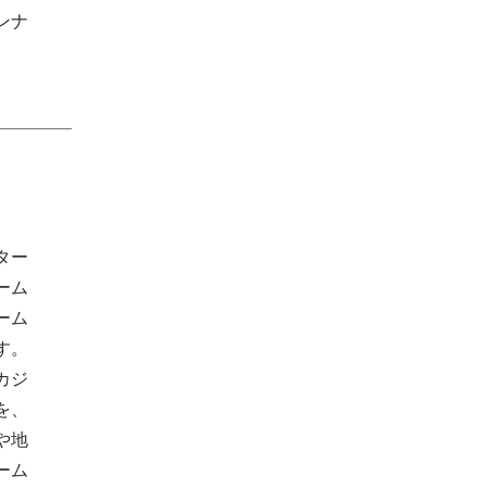
ンナ
ター
ーム
ーム
す。
カジ
を、
や地
ーム